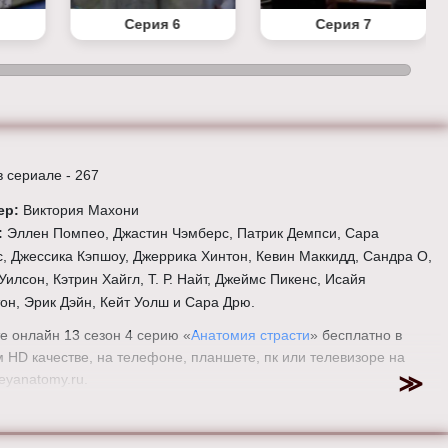
Серия 6
Серия 7
в сериале - 267
ер:
Виктория Махони
:
Эллен Помпео, Джастин Чэмберс, Патрик Демпси, Сара
, Джессика Кэпшоу, Джеррика Хинтон, Кевин Маккидд, Сандра О,
Уилсон, Кэтрин Хайгл, Т. Р. Найт, Джеймс Пикенс, Исайя
он, Эрик Дэйн, Кейт Уолш и Сара Дрю.
е онлайн 13 сезон 4 серию «
Анатомия страсти
» бесплатно в
 HD качестве, на телефоне, планшете, пк или телевизоре на
eyanatomy.ru.