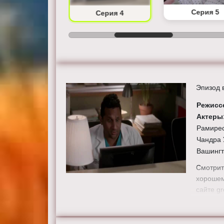
Серия 3
Серия 5
Серия 4
Эпизод 
Режисс
Актеры
Рамирес
Чандра 
Вашингт
Смотрит
хорошем
сайте gr