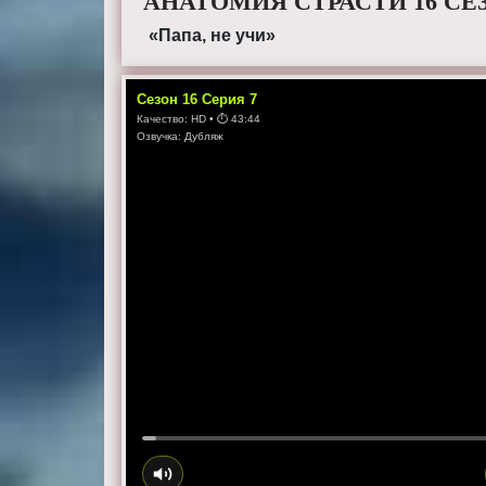
АНАТОМИЯ СТРАСТИ 16 СЕ
«Папа, не учи»
Сезон
16
Серия
7
Качество:
HD
• ⏱
43:44
Озвучка:
Дубляж