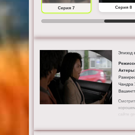
Серия 6
Серия 8
Серия 7
Эпизод 
Режисс
Актеры
Рамирес
Чандра 
Вашингт
Смотрит
хорошем
сайте gr