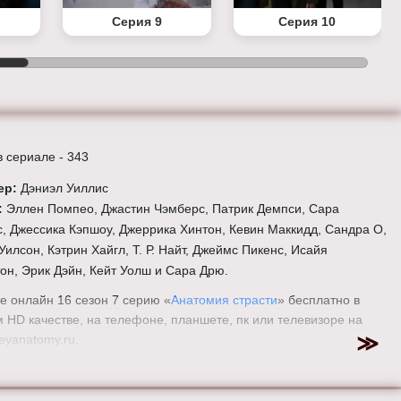
Серия 9
Серия 10
в сериале - 343
ер:
Дэниэл Уиллис
:
Эллен Помпео, Джастин Чэмберс, Патрик Демпси, Сара
, Джессика Кэпшоу, Джеррика Хинтон, Кевин Маккидд, Сандра О,
Уилсон, Кэтрин Хайгл, Т. Р. Найт, Джеймс Пикенс, Исайя
он, Эрик Дэйн, Кейт Уолш и Сара Дрю.
е онлайн 16 сезон 7 серию «
Анатомия страсти
» бесплатно в
 HD качестве, на телефоне, планшете, пк или телевизоре на
eyanatomy.ru.